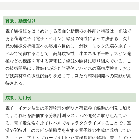
背景、動機付け
電子顕微鏡をはじめとする表面分析機器の性能と特徴は，光源で
ある荷電粒子（電子・イオン）線源の特性によって決まる。次世
代の顕微分析装置への応用を目的に，針状エミッタ先端を原子レ
ベルで制御することで，高輝度特性，小エネルギー幅，スピン偏
極などの機能を有する荷電粒子線源の開発に取り組んでいる。こ
の技術開発は，微細化が進む半導体デバイスの高精度検査，およ
び鉄鋼材料の微視的解析を通じて，新たな材料開発への貢献が期
待される。
成果、活用例
電子・イオン放出の基礎物理の解明と荷電粒子線源の開発に加え
て，これらを評価する分析計測システムの開発に取り組んでい
る。電子源先端を原子レベルでキャラクタライズすることで，室
温で70%以上のスピン偏極度を有する電子線の生成に成功してい
る。また，アトムプローブを用いた電極反応の解明に着手してい