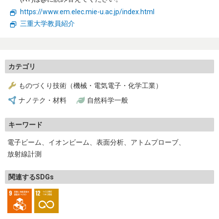
生物・生態
環境・気象
https://www.em.elec.mie-u.ac.jp/index.html
三重大学教員紹介
エネルギー・リサイクル
自然科学一般
トップページ
カテゴリ
ものづくり技術（機械・電気電子・化学工業）
お問い合わせ
ナノテク・材料
自然科学一般
キーワード
電子ビーム
イオンビーム
表面分析
アトムプローブ
放射線計測
関連するSDGs