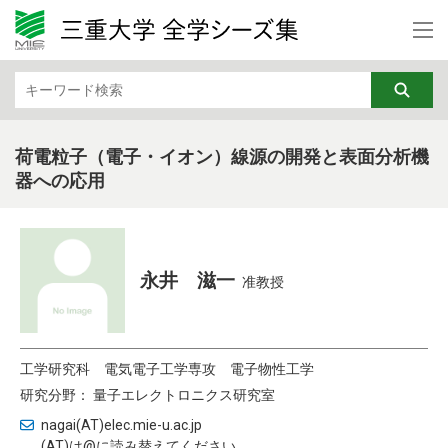
カテゴリから検索
文学・文化・地域
法律・経済
教育・リカレント
芸術
荷電粒子（電子・イオン）線源の開発と表面分析機
器への応用
行動科学
基礎医学
社会医学
臨床医学
看護学
福祉・健康・高齢社会
永井 滋一
准教授
機械・電気電子・化学工業
情報・通信
工学研究科
電気電子工学専攻
電子物性工学
DX
ナノテク・材料
研究分野： 量子エレクトロニクス研究室
土木・建築・防災
バイオ・ライフサイエンス
nagai(AT)elec.mie-u.ac.jp
(AT)は@に読み替えてください。