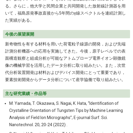
る。さらに，他大学と民間企業と共同開発した放射線計測器を用
いて，福島原発事故直後から5年間のγ線スペクトルを連続計測し
た実績がある。
今後の展望展開
新奇物性を有する材料を用いた荷電粒子線源の開発，および先端
計測分析機器への応用を実施してきた。今後，原子レベルでの表
面構造観察と組成分析が可能なアトムプローブ電界イオン顕微鏡
像の機械学習を活用したデータ分析に取り組みたい。また，次世
代分析装置開発は材料およびデバイス開発にとって重要であり，
要素技術開発からデータ分析について産学協働で取り組みたい。
主な研究業績・作品等
M. Yamada, T. Okazawa, S. Nagai, K. Hata, “Identification of
Crystalline Orientation of Tungsten Tips by Machine Learning
Analysis of Field Ion Micrographs”, E-journal Surf. Sci.
Nanotechnol. 20, 20-24 (2022) .