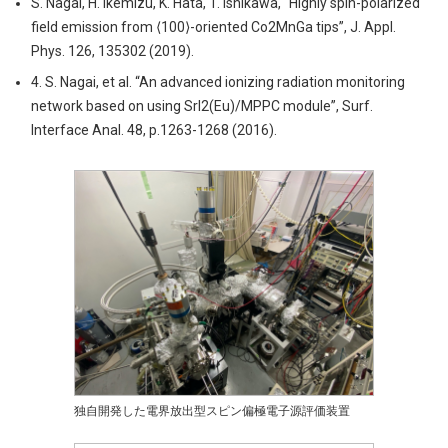
S. Nagai, H. Ikemizu, K. Hata, T. Ishikawa, “Highly spin-polarized
field emission from ⟨100⟩-oriented Co2MnGa tips”, J. Appl.
Phys. 126, 135302 (2019).
4. S. Nagai, et al. “An advanced ionizing radiation monitoring
network based on using SrI2(Eu)/MPPC module”, Surf.
Interface Anal. 48, p.1263-1268 (2016).
独自開発した電界放出型スピン偏極電子源評価装置