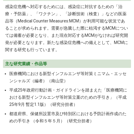
感染症危機へ対応するためには、感染症に対抗するための「治
療・予防薬」、「ワクチン」、「診断技術（検査）」などの医薬
品等（Medical Counter Measures:MCM）が利用可能な状況であ
ることが求められます。需要が急騰した際に枯渇するMCMについ
ては備蓄が必要となり、また現在対応するMCMがなければ研究開
発が必要となります。新たな感染症危機への備えとして、MCMに
関する研究も行っています。
主な研究業績・作品等
医療機関における新型インフルエンザ等対策ミニマム・エッセ
ンシャルズ（編者）（南山堂）
平成25年政府行動計画・ガイドラインを踏まえた「医療機関に
おける新型インフルエンザ等対策立案のための手引き」（平成
25年9月 暫定1.1版）（研究分担者）
都道府県、保健所設置市及び特別区における予防計画作成のた
めの手引き （令和５年５月）（研究分担者）