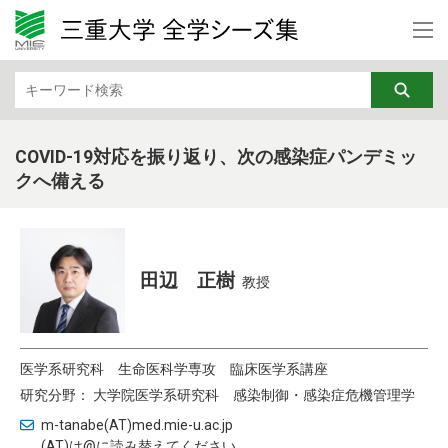
カテゴリから検索
文学・文化・地域
法律・経済
教育・リカレント
芸術
COVID-19対応を振り返り、次の感染症パンデミッ
クへ備える
行動科学
基礎医学
社会医学
臨床医学
看護学
福祉・健康・高齢社会
田辺 正樹
教授
機械・電気電子・化学工業
情報・通信
医学系研究科
生命医科学専攻
臨床医学系講座
DX
ナノテク・材料
研究分野： 大学院医学系研究科 感染制御・感染症危機管理学
土木・建築・防災
バイオ・ライフサイエンス
m-tanabe(AT)med.mie-u.ac.jp
(AT)は@に読み替えてください。