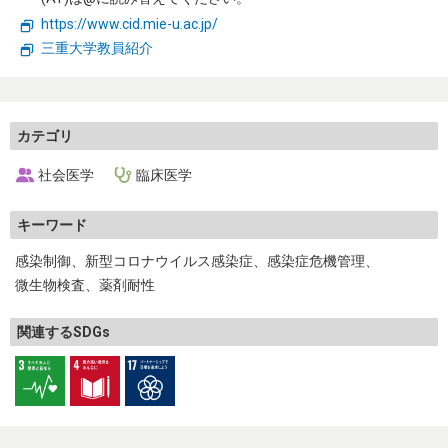
生物・生態
環境・気象
https://www.cid.mie-u.ac.jp/
三重大学教員紹介
エネルギー・リサイクル
自然科学一般
トップページ
カテゴリ
社会医学
臨床医学
お問い合わせ
キーワード
感染制御
新型コロナウイルス感染症
感染症危機管理
微生物検査
薬剤耐性
関連するSDGs