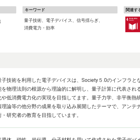
キーワード
関連する
量子技術
電子デバイス
信号揺らぎ
信
消費電力・効率
量子技術を利用した電子デバイスは、Society５.0のインフ
能を物理法則の根源から理論的に解明し、量子計算に代表され
化や低消費電力化の実現を目指してます。量子力学、非平衡熱
報理論等の他分野の成果を取り込み展開したテーマで、アンテ
術・研究者の教育を目指しています。
半導体、磁性、超伝導、分子材料を用いて作成された電子デバ