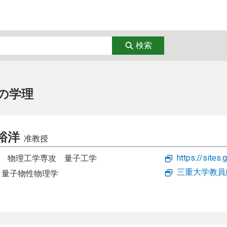
経済
教育・リカレント
芸術
検索
学
臨床医学
看護学
通信
DX
ナノテク・材
の学理
生態
環境・気象
エネルギー・
裕洋
准教授
トップページ
https://sites
物理工学専攻
量子工学
お問い合わせ
三重大学教員
 量子物性物理学