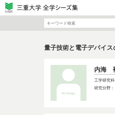
カテゴリから検索
文学・文化・地域
法律・
基礎医学
社会医
機械・電気電子・化学工業
情報・
量子技術と電子デバイス
バイオ・ライフサイエンス
生物・
内海 
工学研究科
研究分野：