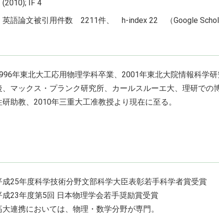
(2010); IF 4
英語論文被引用件数 2211件、 h-index 22 （Google Schola
1996年東北大工応用物理学科卒業、2001年東北大院情報科学
後、マックス・プランク研究所、カールスルーエ大、理研での博士
性研助教、2010年三重大工准教授より現在に至る。
平成25年度科学技術分野文部科学大臣表彰若手科学者賞受賞
平成23年度第5回 日本物理学会若手奨励賞受賞
高大連携においては、物理・数学分野が専門。