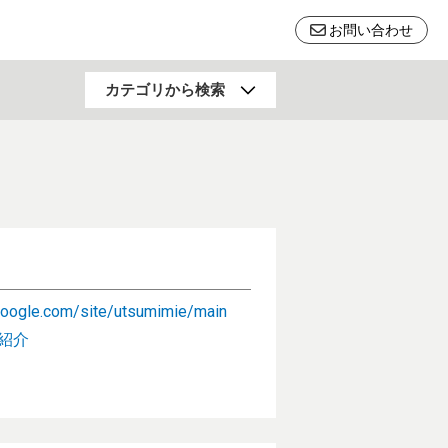
お問い合わせ
行動科学
カテゴリから検索
福祉・健康・高齢社会
料
土木・建築・防災
リサイクル
自然科学一般
.google.com/site/utsumimie/main
紹介