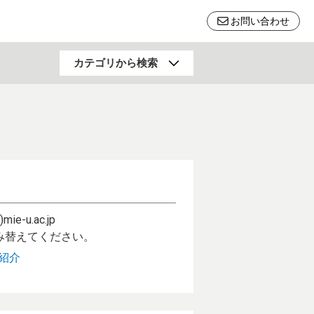
お問い合わせ
行動科学
カテゴリから検索
福祉・健康・高齢社会
料
土木・建築・防災
リサイクル
自然科学一般
)mie-u.ac.jp
読み替えてください。
紹介