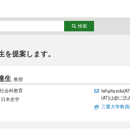
経済
教育・リカレント
芸術
検索
学
臨床医学
看護学
通信
DX
ナノテク・材
生を提案します。
生態
環境・気象
エネルギー・
達生
教授
トップページ
社会科教育
tafujita.edu(AT
お問い合わせ
(AT)は@に
： 日本史学
三重大学教員