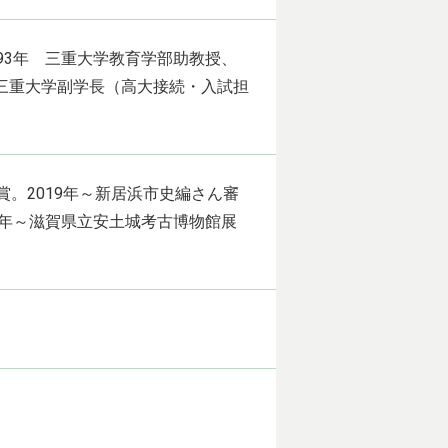
993年 三重大学教育学部助教授、
 三重大学副学長（高大接続・入試担
賞。2019年～新居浜市史編さん審
21年～滋賀県立安土城考古博物館展