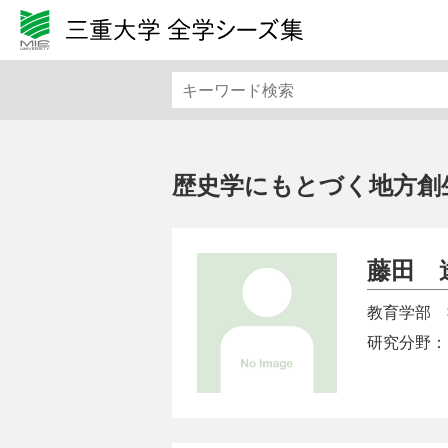
カテゴリから検索
文学・文化・地域
法律・
基礎医学
社会医
機械・電気電子・化学工業
情報・
歴史学にもとづく地方創
バイオ・ライフサイエンス
生物・
藤田 
教育学部
研究分野