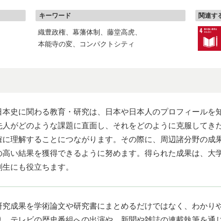
キーワード
関連する
織豊政権
幕藩体制
藤堂高虎
本能寺の変
コンパクトシティ
日本史に関わる教育・研究は、日本や日本人のプロフィールを
先人がどのような課題に直面し、それをどのように克服してき
確に理解することにつながります。その際に、周辺諸分野の成
の高い結果を獲得できるように努めます。得られた成果は、大
創生にも役立ちます。
研究成果を学術論文や研究書にまとめるだけではなく、わかり
り、テレビの歴史番組への出演や、新聞や雑誌の連載執筆を通