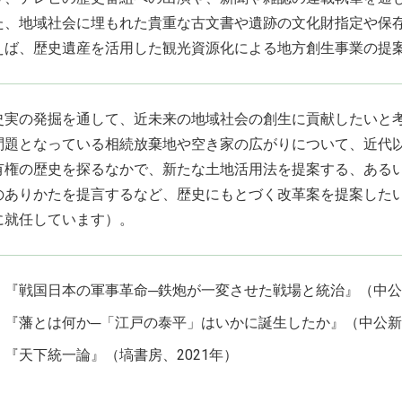
た、地域社会に埋もれた貴重な古文書や遺跡の文化財指定や保
えば、歴史遺産を活用した観光資源化による地方創生事業の提
史実の発掘を通して、近未来の地域社会の創生に貢献したいと
問題となっている相続放棄地や空き家の広がりについて、近代
有権の歴史を探るなかで、新たな土地活用法を提案する、ある
のありかたを提言するなど、歴史にもとづく改革案を提案した
に就任しています）。
『戦国日本の軍事革命─鉄炮が一変させた戦場と統治』（中公新
『藩とは何か─「江戸の泰平」はいかに誕生したか』（中公新書
『天下統一論』（塙書房、2021年）