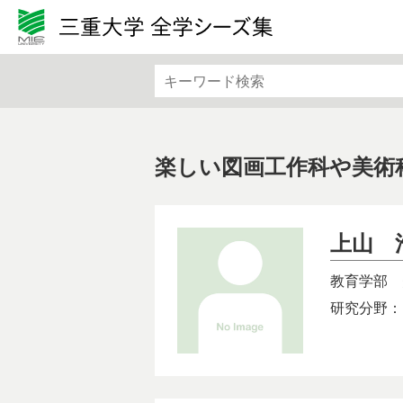
カテゴリから検索
文学・文化・地域
法律・
基礎医学
社会医
機械・電気電子・化学工業
情報・
楽しい図画工作科や美術
バイオ・ライフサイエンス
生物・
上山 
教育学部
研究分野