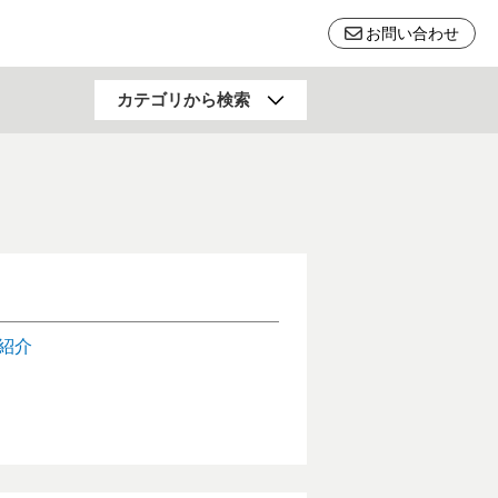
お問い合わせ
行動科学
カテゴリから検索
福祉・健康・高齢社会
料
土木・建築・防災
リサイクル
自然科学一般
紹介