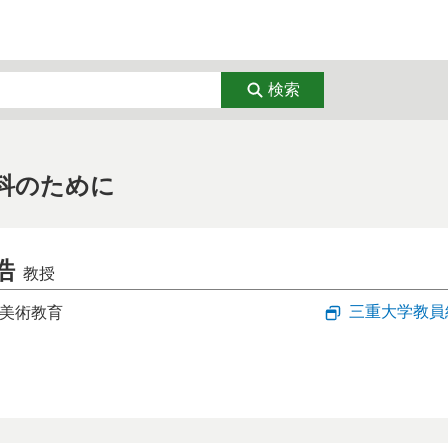
経済
教育・リカレント
芸術
検索
学
臨床医学
看護学
通信
DX
ナノテク・材
科のために
生態
環境・気象
エネルギー・
浩
教授
トップページ
三重大学教員
美術教育
お問い合わせ
：