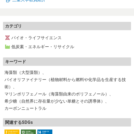
生物・生態
環境・気象
エネルギー・リサイクル
自然科学一般
カテゴリ
バイオ・ライフサイエンス
トップページ
低炭素・エネルギー・リサイクル
お問い合わせ
キーワード
海藻類（大型藻類）
バイオリファイナリー（植物材料から燃料や化学品を生産する技
術）
マリンポリフェノール（海藻類由来のポリフェノール）
希少糖（自然界に存在量が少ない単糖とその誘導体）
カーボンニュートラル
関連するSDGs