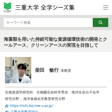
カテゴリから検索
文学・文化・地域
法律・経済
教育・リカレント
芸術
海藻類を用いた持続可能な資源循環技術の開発とク
ールアース、クリーンアースの実現を目指して
行動科学
基礎医学
社会医学
臨床医学
看護学
福祉・健康・高齢社会
柴田 敏行
准教授
機械・電気電子・化学工業
情報・通信
生物資源学研究科
生物圏生命科学専攻
海洋生命分子化学
DX
ナノテク・材料
研究分野： 海洋食糧化学教育研究分野
土木・建築・防災
バイオ・ライフサイエンス
https://mfc.bio.mie-u.ac.jp/
三重大学教員紹介