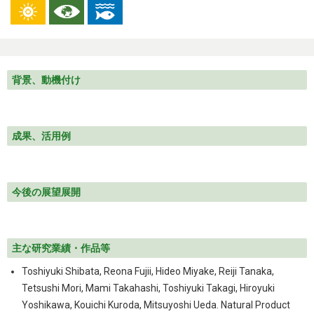
背景、動機付け
成果、活用例
今後の展望展開
主な研究業績・作品等
Toshiyuki Shibata, Reona Fujii, Hideo Miyake, Reiji Tanaka,
Tetsushi Mori, Mami Takahashi, Toshiyuki Takagi, Hiroyuki
Yoshikawa, Kouichi Kuroda, Mitsuyoshi Ueda. Natural Product