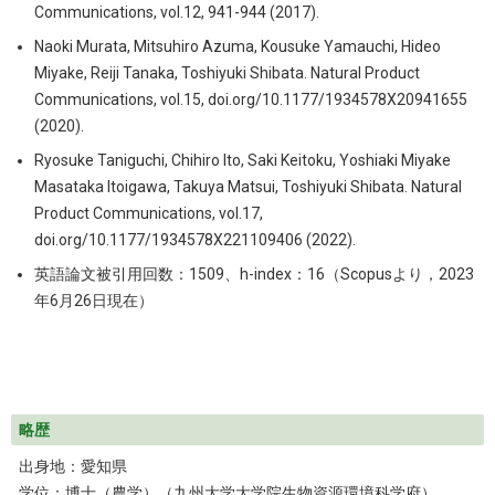
Communications, vol.12, 941-944 (2017).
Naoki Murata, Mitsuhiro Azuma, Kousuke Yamauchi, Hideo
Miyake, Reiji Tanaka, Toshiyuki Shibata. Natural Product
Communications, vol.15, doi.org/10.1177/1934578X20941655
(2020).
Ryosuke Taniguchi, Chihiro Ito, Saki Keitoku, Yoshiaki Miyake
Masataka Itoigawa, Takuya Matsui, Toshiyuki Shibata. Natural
Product Communications, vol.17,
doi.org/10.1177/1934578X221109406 (2022).
英語論文被引用回数：1509、h-index：16（Scopusより，2023
年6月26日現在）
略歴
出身地：愛知県
学位：博士（農学）（九州大学大学院生物資源環境科学府）