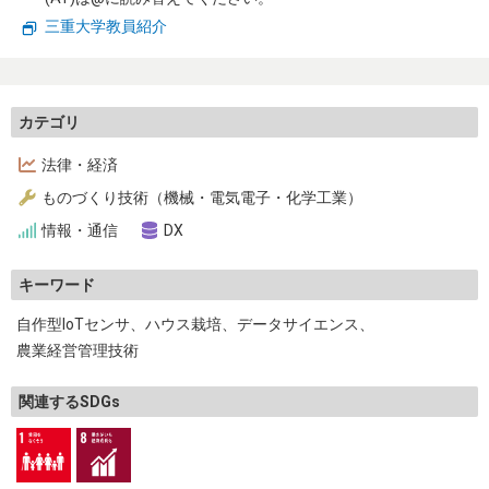
生物・生態
環境・気象
三重大学教員紹介
エネルギー・リサイクル
自然科学一般
カテゴリ
トップページ
法律・経済
お問い合わせ
ものづくり技術（機械・電気電子・化学工業）
情報・通信
DX
キーワード
自作型IoTセンサ
ハウス栽培
データサイエンス
農業経営管理技術
関連するSDGs