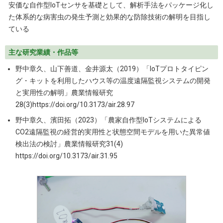
安価な自作型IoTセンサを基礎として、解析手法をパッケージ化し
た体系的な病害虫の発生予測と効果的な防除技術の解明を目指し
ている
主な研究業績・作品等
野中章久、山下善道、金井源太（2019）「IoTプロトタイピン
グ・キットを利用したハウス等の温度遠隔監視システムの開発
と実用性の解明」農業情報研究
28(3)https://doi.org/10.3173/air.28.97
野中章久、濱田拓（2023）「農家自作型IoTシステムによる
CO2遠隔監視の経営的実用性と状態空間モデルを用いた異常値
検出法の検討」農業情報研究31(4)
https://doi.org/10.3173/air.31.95