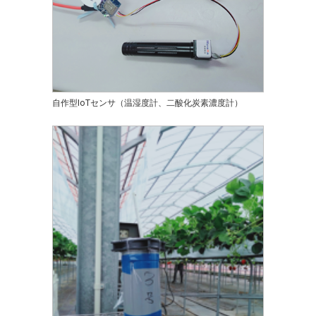
自作型IoTセンサ（温湿度計、二酸化炭素濃度計）