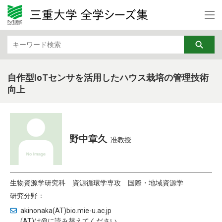
カテゴリから検索
文学・文化・地域
法律・経済
教育・リカレント
芸術
自作型IoTセンサを活用したハウス栽培の管理技術
向上
行動科学
基礎医学
社会医学
臨床医学
看護学
福祉・健康・高齢社会
野中章久
准教授
機械・電気電子・化学工業
情報・通信
生物資源学研究科
資源循環学専攻
国際・地域資源学
DX
ナノテク・材料
研究分野：
土木・建築・防災
バイオ・ライフサイエンス
akinonaka(AT)bio.mie-u.ac.jp
(AT)は@に読み替えてください。