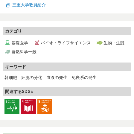
三重大学教員紹介
生物・生態
環境・気象
エネルギー・リサイクル
自然科学一般
カテゴリ
トップページ
基礎医学
バイオ・ライフサイエンス
生物・生態
自然科学一般
お問い合わせ
キーワード
幹細胞 細胞の分化 血液の発生 免疫系の発生
関連するSDGs