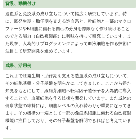
背景、動機付け
造血系と免疫系の成り立ちについて幅広く研究しています。特
に、胚発生期・胎仔期を支える造血系と、幹細胞と一部のマクロ
ファージやB細胞に備わる自己の分身を際限なく作り続けること
のできる能力（自己複製能）に興味を持って研究しています。ま
た現在、人為的リプログラミングによって血液細胞を作る技術に
注目して研究開発を進めています。
成果、活用例
これまで胚発生期・胎仔期を支える造血系の成り立ちについて、
その細胞基盤・分子基盤を明らかにしてきました。ここから得た
知見をもとにして、線維芽細胞へ転写因子遺伝子を人為的に導入
することで、血液細胞を作る技術を開発しています。また成体の
健康状態の維持には、細胞レベルの入れ替わりが重要になってき
ます。その機構の一端として一部の免疫系細胞に備わる自己複製
機能に注目しており、その分子基盤を解明できればと考えていま
す。