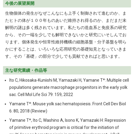
今後の展望展開
生物個体の発生がなぜこんなにも上手く制御されて進むのか、ま
たヒトの体が１００年ものあいだ維持され得るのか、まだまだ未
解明の謎は多く残されています。私たちの造血系と免疫系の研究
から、その一端を少しでも解明できないかと研究にいそしんでお
ります。個体発生や恒常性維持機構の細胞基盤・分子基盤を明ら
かにすることは、いろいろな応用研究の基礎知見となっていきま
す。その「基礎」の部分で少しでも貢献できればと思います。
主な研究業績・作品等
Ito C, Hikosaka-Kuniishi M, Yamazaki H, Yamane T*: Multiple cell
populations generate macrophage progenitors in the early yolk
sac. Cell Mol Life Sci 79: 159, 2022
Yamane T*: Mouse yolk sac hematopoiesis. Front Cell Dev Biol
6: 80, 2018 (Review)
Yamane T*, Ito C, Washino A, Isono K, Yamazaki H: Repression
of primitive erythroid program is critical for the initiation of