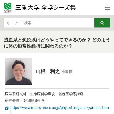
カテゴリから検索
文学・文化・地域
法律・経済
教育・リカレント
芸術
造血系と免疫系はどうやってできるのか？ どのよう
に体の恒常性維持に関わるのか？
行動科学
基礎医学
社会医学
臨床医学
看護学
福祉・健康・高齢社会
山根 利之
准教授
機械・電気電子・化学工業
情報・通信
医学系研究科
生命医科学専攻
基礎医学系講座
DX
ナノテク・材料
研究分野： 幹細胞発生学
土木・建築・防災
バイオ・ライフサイエンス
https://www.medic.mie-u.ac.jp/physiol_regener/yamane.htm
l