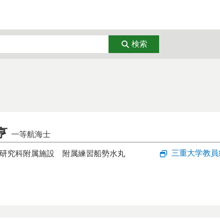
経済
教育・リカレント
芸術
検索
学
臨床医学
看護学
通信
DX
ナノテク・材
生態
環境・気象
エネルギー・
亨
一等航海士
トップページ
三重大学教員
研究科附属施設
附属練習船勢水丸
お問い合わせ
：