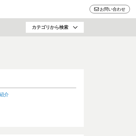
お問い合わせ
行動科学
カテゴリから検索
福祉・健康・高齢社会
料
土木・建築・防災
リサイクル
自然科学一般
紹介