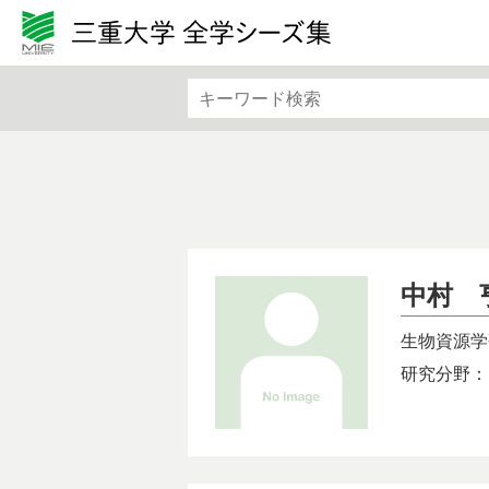
カテゴリから検索
文学・文化・地域
法律・
基礎医学
社会医
機械・電気電子・化学工業
情報・
バイオ・ライフサイエンス
生物・
中村 
生物資源学
研究分野