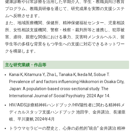
健康診断や日常診療を活用した早期介入、学生・教職員向け教育
プログラム、教職員研修を通じて、研究成果を実際の支援システ
ムへ反映させます。
また、地域医療機関、保健所、精神保健福祉センター、児童相談
所、女性相談支援機関、警察・検察・裁判所等と連携し、犯罪被
害、虐待、親密な関係における暴力、災害時メンタルヘルス、留
学生等の多様な背景をもつ学生への支援に対応できるネットワー
クを構築します。
主な研究業績・作品等
Kanai K, Kitamura Y, Zha L, Tanaka K, Ikeda M, Sobue T.
Prevalence of and factors influencing Hikikomori in Osaka City,
Japan: A population-based cross-sectional study. The
International Journal of Social Psychiatry. 2024 Apr 14.
HIV/AIDS診療精神科ハンドブック/HIV陽性者に関わる精神科メ
ディカルスタッフ支援ハンドブック 池田学、金井講治、長瀬亜
岐、平川夏帆 2024年4月
トラウマセラピーの歴史と、心身の必然的“統合” 金井講治 精神