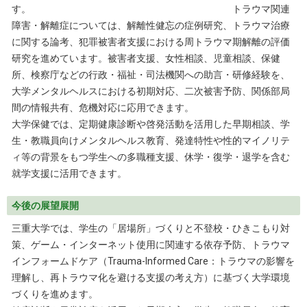
す。 トラウマ関連
障害・解離症については、解離性健忘の症例研究、トラウマ治療
に関する論考、犯罪被害者支援における周トラウマ期解離の評価
研究を進めています。被害者支援、女性相談、児童相談、保健
所、検察庁などの行政・福祉・司法機関への助言・研修経験を、
大学メンタルヘルスにおける初期対応、二次被害予防、関係部局
間の情報共有、危機対応に応用できます。
大学保健では、定期健康診断や啓発活動を活用した早期相談、学
生・教職員向けメンタルヘルス教育、発達特性や性的マイノリテ
ィ等の背景をもつ学生への多職種支援、休学・復学・退学を含む
就学支援に活用できます。
今後の展望展開
三重大学では、学生の「居場所」づくりと不登校・ひきこもり対
策、ゲーム・インターネット使用に関連する依存予防、トラウマ
インフォームドケア（Trauma-Informed Care：トラウマの影響を
理解し、再トラウマ化を避ける支援の考え方）に基づく大学環境
づくりを進めます。