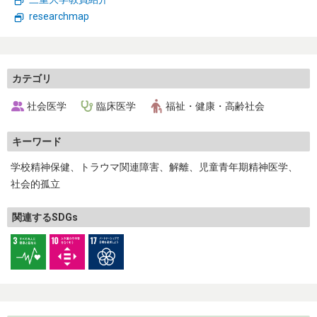
生物・生態
環境・気象
researchmap
エネルギー・リサイクル
自然科学一般
カテゴリ
トップページ
社会医学
臨床医学
福祉・健康・高齢社会
お問い合わせ
キーワード
学校精神保健
トラウマ関連障害
解離
児童青年期精神医学
社会的孤立
関連するSDGs