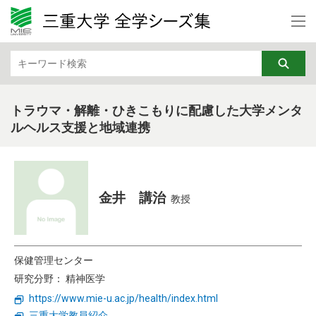
カテゴリから検索
文学・文化・地域
法律・経済
教育・リカレント
芸術
トラウマ・解離・ひきこもりに配慮した大学メンタ
ルヘルス支援と地域連携
行動科学
基礎医学
社会医学
臨床医学
看護学
福祉・健康・高齢社会
金井 講治
教授
機械・電気電子・化学工業
情報・通信
保健管理センター
DX
ナノテク・材料
研究分野： 精神医学
土木・建築・防災
バイオ・ライフサイエンス
https://www.mie-u.ac.jp/health/index.html
三重大学教員紹介