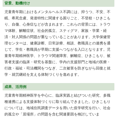
背景、動機付け
児童青年期におけるメンタルヘルス不調には、抑うつ、不安、不
眠、希死念慮、発達特性に関連する困りごと、不登校・ひきこも
り、自傷、心身症などが含まれます。これらの背景には、トラウ
マ体験、解離症状、社会的孤立、スティグマ、家族・学業・経
済・対人関係の問題が重なっていることがあります。大学保健管
理センターは、健康診断、日常診療、相談、教職員との連携を通
じて、学生・教職員が早期に支援へつながる入口となります。児
童青年期精神医学、トラウマ関連障害、解離症、ひきこもり、被
害者支援の臨床・研究を基盤に、学内の支援部門と地域の医療・
行政・福祉・司法機関をつなぎ、二次被害を防ぎながら回復と就
学・就労継続を支える体制づくりを進めます。
成果、活用例
児童青年期精神医学を中心に、臨床実践と結びついた研究、多職
種連携による支援体制づくりに取り組んできました。ひきこもり
については、地域住民調査データを用いた疫学研究を行い、社会
的孤立や「居場所」の問題を含む関連要因を検討していま